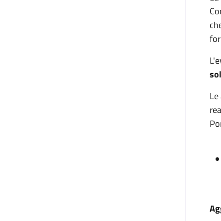
Com
che
for
L'e
so
Le 
rea
Po
Ag