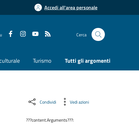
Accedi all'area personale
su
Cerca
culturale
Turismo
Tutti gli argomenti
Condividi
Vedi azioni
???content.Arguments???: