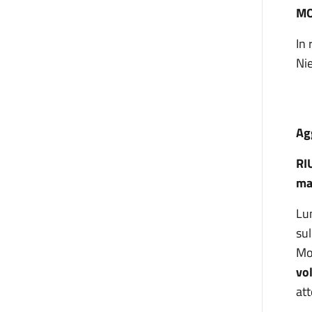
MO
In 
Ni
Ag
RI
ma
Lun
sul
Mon
vo
att