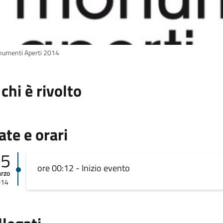
umenti Aperti 2014
 chi è rivolto
ate e orari
25
ore 00:12 - Inizio evento
rzo
014