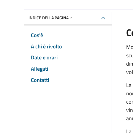
INDICE DELLA PAGINA
C
Cos'è
A chi è rivolto
Mon
scu
Date e orari
dim
Allegati
vo
Contatti
La 
nor
con
vin
an
La 