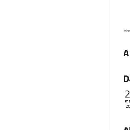
Mon
A
D
ma
2