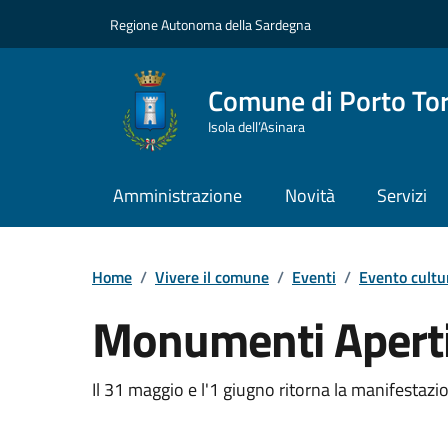
Vai ai contenuti
Vai al Footer
Regione Autonoma della Sardegna
Comune di Porto To
Isola dell’Asinara
Amministrazione
Novità
Servizi
Home
/
Vivere il comune
/
Eventi
/
Evento cultu
Monumenti Apert
Dettaglio dell'event
Il 31 maggio e l'1 giugno ritorna la manifestazion