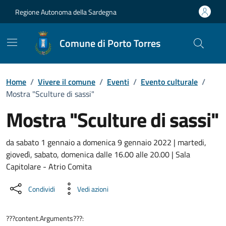
Vai ai contenuti
Vai al Footer
Regione Autonoma della Sardegna
Comune di Porto Torres
Home
/
Vivere il comune
/
Eventi
/
Evento culturale
/
Mostra "Sculture di sassi"
Mostra "Sculture di sassi"
Dettaglio dell'evento
da sabato 1 gennaio a domenica 9 gennaio 2022 | martedi,
giovedì, sabato, domenica dalle 16.00 alle 20.00 | Sala
Capitolare - Atrio Comita
Condividi
Vedi azioni
???content.Arguments???: