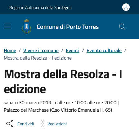
Vai ai contenuti
Vai al Footer
Regione Autonoma della Sardegna
Comune di Porto Torres
Home
/
Vivere il comune
/
Eventi
/
Evento culturale
/
Mostra della Resolza - I edizione
Mostra della Resolza - I
edizione
Dettaglio dell'evento
sabato 30 marzo 2019 | dalle ore 10:00 alle ore 20:00 |
Palazzo del Marchese (C.so Vittorio Emanuele II, 65)
Condividi
Vedi azioni