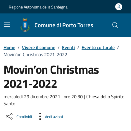
Vai ai contenuti
Vai al Footer
Regione Autonoma della Sardegna
Comune di Porto Torres
Home
/
Vivere il comune
/
Eventi
/
Evento culturale
/
Movin’on Christmas 2021-2022
Movin’on Christmas
2021-2022
Dettaglio dell'evento
mercoledì 29 dicembre 2021 | ore 20.30 | Chiesa dello Spirito
Santo
Condividi
Vedi azioni