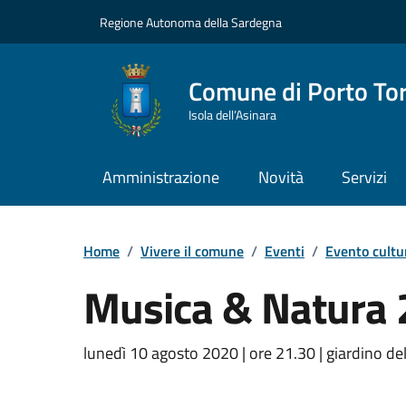
Vai ai contenuti
Vai al Footer
Regione Autonoma della Sardegna
Comune di Porto To
Isola dell’Asinara
Amministrazione
Novità
Servizi
Home
/
Vivere il comune
/
Eventi
/
Evento cultu
Musica & Natura 2
Dettaglio dell'event
lunedì 10 agosto 2020 | ore 21.30 | giardino del