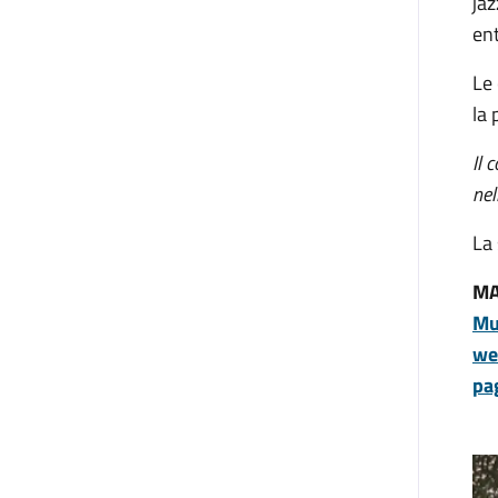
ja
ent
Le 
la 
Il 
nel
La 
MA
Mu
we
pa