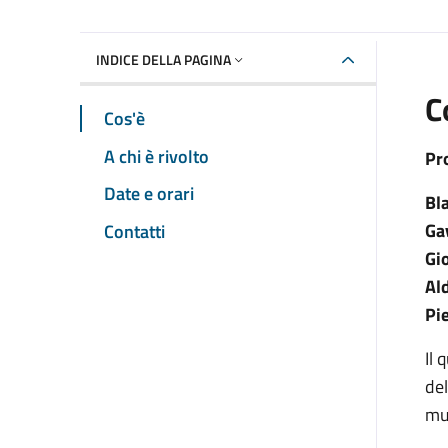
INDICE DELLA PAGINA
C
Cos'è
A chi è rivolto
Pr
Date e orari
Bl
Ga
Contatti
Gi
Al
Pi
Il 
del
mu