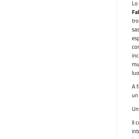
Lo
Fa
tro
sas
es
com
inc
mus
luo
A f
un
Un
Il
int