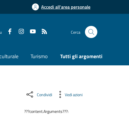
Accedi all'area personale
su
Cerca
culturale
Turismo
Tutti gli argomenti
Condividi
Vedi azioni
???content.Arguments???: