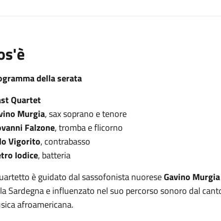
os'è
ogramma della serata
ast Quartet
vino Murgia
, sax soprano e tenore
ovanni Falzone
, tromba e flicorno
do Vigorito
, contrabasso
etro Iodice
, batteria
quartetto è guidato dal sassofonista nuorese
Gavino Murgia
la Sardegna e influenzato nel suo percorso sonoro dal canto
sica afroamericana.