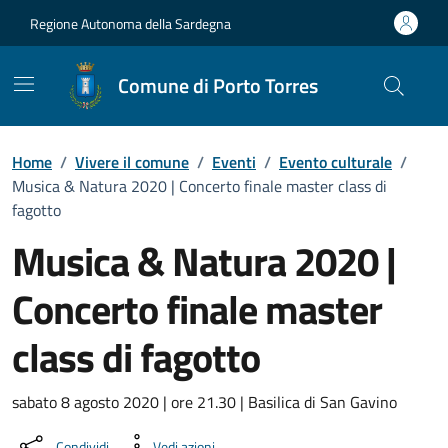
Vai ai contenuti
Vai al Footer
Regione Autonoma della Sardegna
Comune di Porto Torres
Home
/
Vivere il comune
/
Eventi
/
Evento culturale
/
Musica & Natura 2020 | Concerto finale master class di
fagotto
Musica & Natura 2020 |
Concerto finale master
class di fagotto
Dettaglio dell'evento
sabato 8 agosto 2020 | ore 21.30 | Basilica di San Gavino
Condividi
Vedi azioni