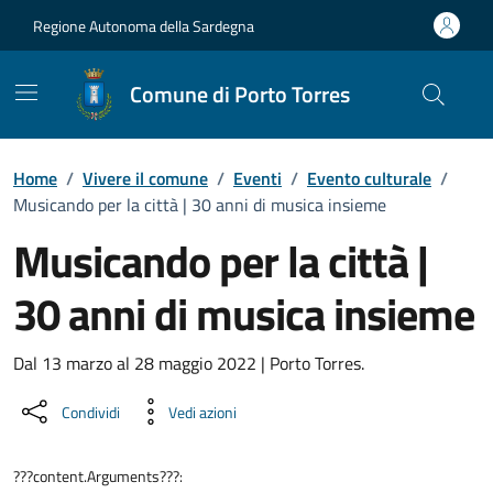
Vai ai contenuti
Vai al Footer
Regione Autonoma della Sardegna
Comune di Porto Torres
Home
/
Vivere il comune
/
Eventi
/
Evento culturale
/
Musicando per la città | 30 anni di musica insieme
Musicando per la città |
30 anni di musica insieme
Dettaglio dell'evento
Dal 13 marzo al 28 maggio 2022 | Porto Torres.
Condividi
Vedi azioni
???content.Arguments???: