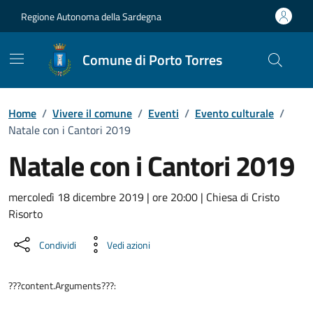
Vai ai contenuti
Vai al Footer
Regione Autonoma della Sardegna
Comune di Porto Torres
Home
/
Vivere il comune
/
Eventi
/
Evento culturale
/
Natale con i Cantori 2019
Natale con i Cantori 2019
Dettaglio dell'evento
mercoledì 18 dicembre 2019 | ore 20:00 | Chiesa di Cristo
Risorto
Condividi
Vedi azioni
???content.Arguments???: