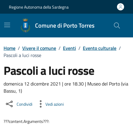
Vai ai contenuti
Vai al Footer
Regione Autonoma della Sardegna
Comune di Porto Torres
Home
/
Vivere il comune
/
Eventi
/
Evento culturale
/
Pascoli a luci rosse
Pascoli a luci rosse
Dettaglio dell'evento
domenica 12 dicembre 2021 | ore 18.30 | Museo del Porto (via
Bassu, 1)
Condividi
Vedi azioni
???content.Arguments???: