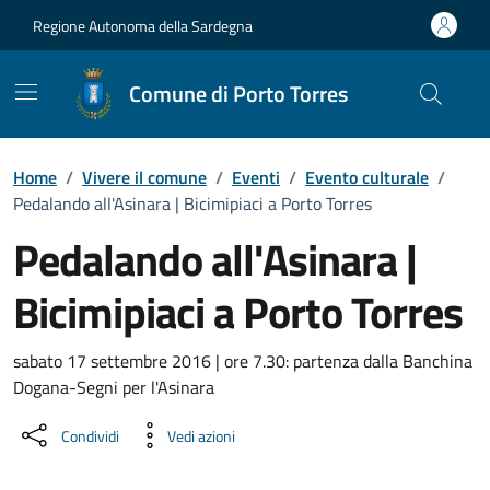
Vai ai contenuti
Vai al Footer
Regione Autonoma della Sardegna
Comune di Porto Torres
Home
/
Vivere il comune
/
Eventi
/
Evento culturale
/
Pedalando all'Asinara | Bicimipiaci a Porto Torres
Pedalando all'Asinara |
Bicimipiaci a Porto Torres
Dettaglio dell'evento
sabato 17 settembre 2016 | ore 7.30: partenza dalla Banchina
Dogana-Segni per l'Asinara
Condividi
Vedi azioni