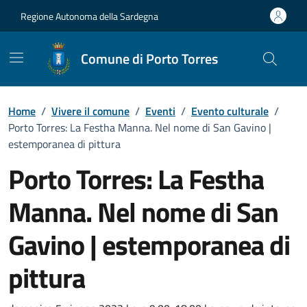
Vai ai contenuti
Vai al Footer
Regione Autonoma della Sardegna
Comune di Porto Torres
Home
/
Vivere il comune
/
Eventi
/
Evento culturale
/
Porto Torres: La Festha Manna. Nel nome di San Gavino |
estemporanea di pittura
Porto Torres: La Festha
Manna. Nel nome di San
Gavino | estemporanea di
pittura