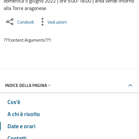
Dettaglio dell'evento
domenica 5 giugno 2022 | ore 9.00-18.00 | area verde intorno
alla Torre aragonese
Condividi
Vedi azioni
???content.Arguments???:
INDICE DELLA PAGINA
Cos'è
A chi è rivolto
Date e orari
Contatti