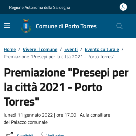
Vai ai contenuti
Vai al Footer
Regione Autonoma della Sardegna
Comune di Porto Torres
Home
/
Vivere il comune
/
Eventi
/
Evento culturale
/
Premiazione "Presepi per la città 2021 - Porto Torres"
Premiazione "Presepi per
la città 2021 - Porto
Torres"
Dettaglio dell'evento
lunedì 11 gennaio 2022 | ore 17.00 | Aula consiliare
del Palazzo comunale
Condividi
Vedi azioni