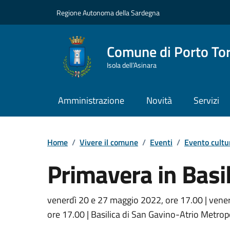
Vai ai contenuti
Vai al Footer
Regione Autonoma della Sardegna
Comune di Porto To
Isola dell’Asinara
Amministrazione
Novità
Servizi
Home
/
Vivere il comune
/
Eventi
/
Evento cultu
Primavera in Basi
Dettaglio dell'event
venerdì 20 e 27 maggio 2022, ore 17.00 | vener
ore 17.00 | Basilica di San Gavino-Atrio Metrop