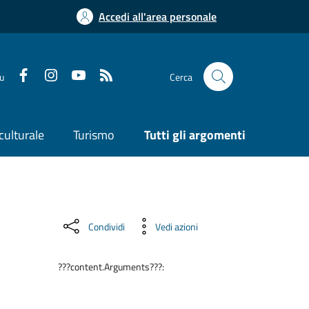
Accedi all'area personale
su
Cerca
culturale
Turismo
Tutti gli argomenti
Condividi
Vedi azioni
???content.Arguments???: