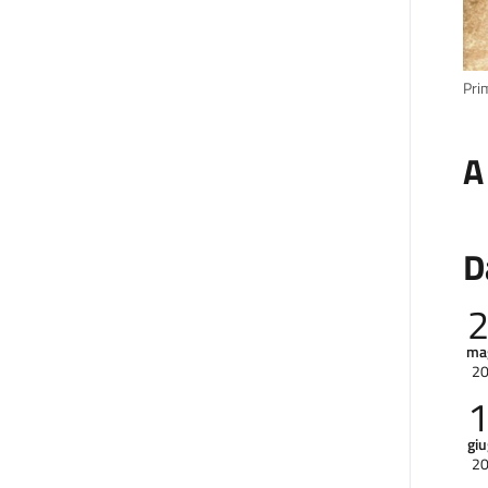
Pri
A
D
ma
2
gi
2