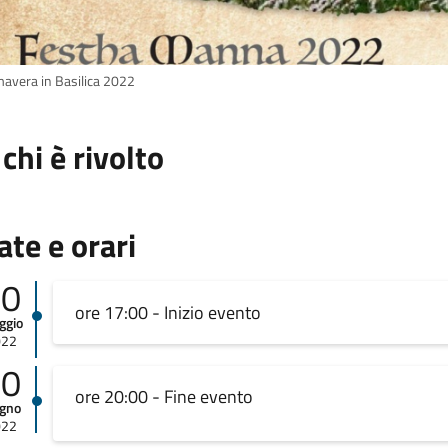
mavera in Basilica 2022
 chi è rivolto
ate e orari
20
ore 17:00 - Inizio evento
ggio
022
10
ore 20:00 - Fine evento
ugno
022