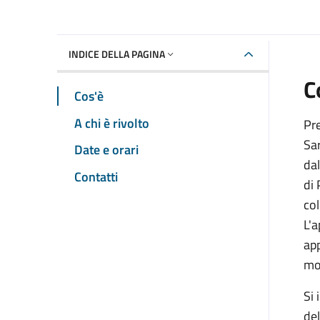
INDICE DELLA PAGINA
C
Cos'è
A chi è rivolto
Pre
Sar
Date e orari
dal
Contatti
di 
co
L'
app
mon
Si 
del