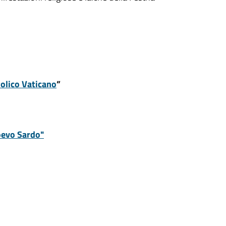
olico Vaticano
”
oevo Sardo"