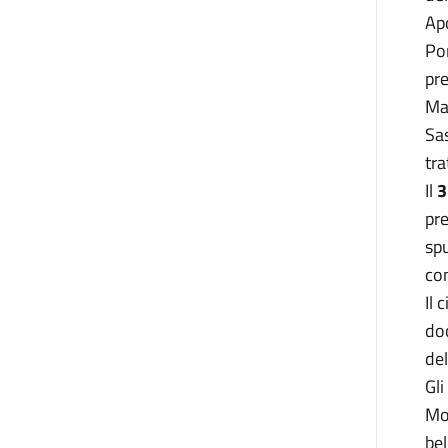
Ap
Por
pre
Mar
Sas
tra
Il
3
pre
spu
con
Il 
doc
del
Gli
Mon
bel