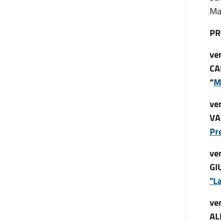
Ma
P
ve
CA
“
M
ve
VA
Pr
ve
GI
"L
ve
AL