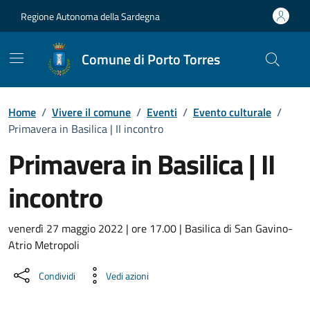
Vai ai contenuti
Vai al Footer
Regione Autonoma della Sardegna
Comune di Porto Torres
Home
/
Vivere il comune
/
Eventi
/
Evento culturale
/
Primavera in Basilica | II incontro
Primavera in Basilica | II
incontro
Dettaglio dell'evento
venerdì 27 maggio 2022 | ore 17.00 | Basilica di San Gavino-
Atrio Metropoli
Condividi
Vedi azioni