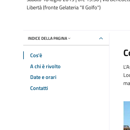
Dettaglio dell'event
Libertà (fronte Gelateria "Il Golfo")
INDICE DELLA PAGINA
C
Cos'è
A chi è rivolto
L'A
Loc
Date e orari
man
Contatti