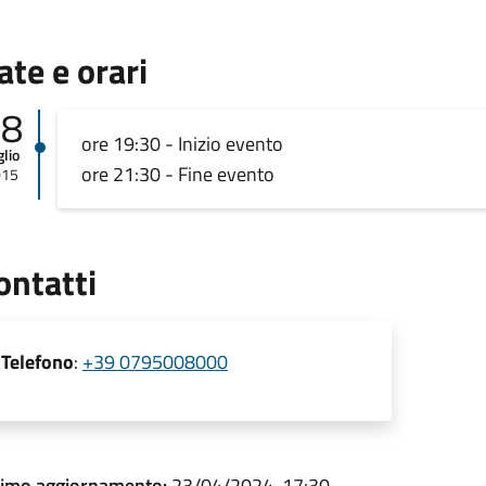
ate e orari
18
ore 19:30 - Inizio evento
glio
ore 21:30 - Fine evento
015
ontatti
Telefono
:
+39 0795008000
timo aggiornamento:
23/04/2024, 17:30