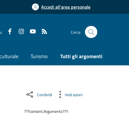
Accedi all'area personale
su
Cerca
culturale
Turismo
Tutti gli argomenti
Condividi
Vedi azioni
???content.Arguments???: