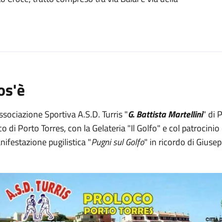
o
os'è
ssociazione Sportiva A.S.D. Turris "
G. Battista Martellini
" di 
o di Porto Torres, con la Gelateria "Il Golfo" e col patrocini
ifestazione pugilistica "
Pugni sul Golfo
" in ricordo di Giusep