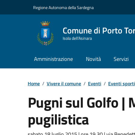
Vai ai contenuti
Vai al Footer
Regione Autonoma della Sardegna
Comune di Porto To
Isola dell’Asinara
Amministrazione
Novità
Servizi
Home
/
Vivere il comune
/
Eventi
/
Eventi sporti
Pugni sul Golfo |
pugilistica
sabato 18 luglio 2015 | ore 19.30 | via Benedett