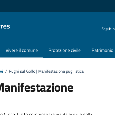
rres
Seguici 
Vivere il comune
Protezione civile
Patrimonio 
vi
/
Pugni sul Golfo | Manifestazione pugilistica
 Manifestazione
o Croce, tratto compreso tra via Balai e via della