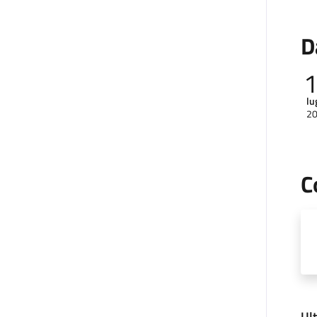
D
lu
2
C
Ul