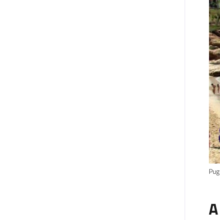
Pugn
A