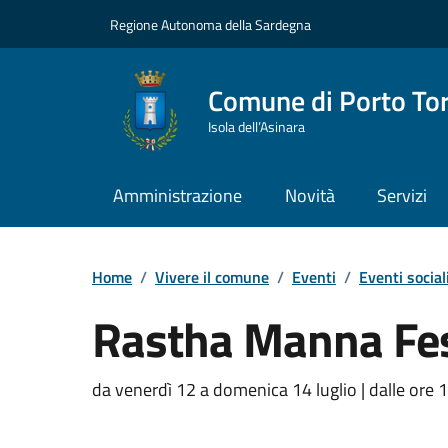
Vai ai contenuti
Vai al Footer
Regione Autonoma della Sardegna
Comune di Porto To
Isola dell’Asinara
Amministrazione
Novità
Servizi
Home
/
Vivere il comune
/
Eventi
/
Eventi social
Rastha Manna Fes
Dettaglio dell'event
da venerdì 12 a domenica 14 luglio | dalle ore 