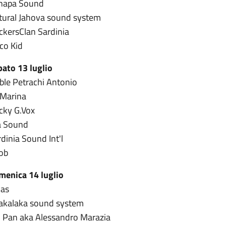
napa Sound
tural Jahova sound system
ckersClan Sardinia
co Kid
bato 13 luglio
ble Petrachi Antonio
 Marina
cky G.Vox
la Sound
dinia Sound Int'l
ob
menica 14 luglio
las
akalaka sound system
. Pan aka Alessandro Marazia