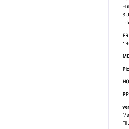
FR
3 
In
FR
19
ME
Pi
HO
PR
ve
Ma
Fi