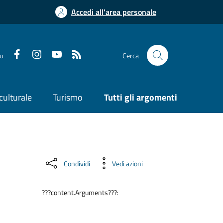
Accedi all'area personale
su
Cerca
culturale
Turismo
Tutti gli argomenti
Condividi
Vedi azioni
???content.Arguments???: