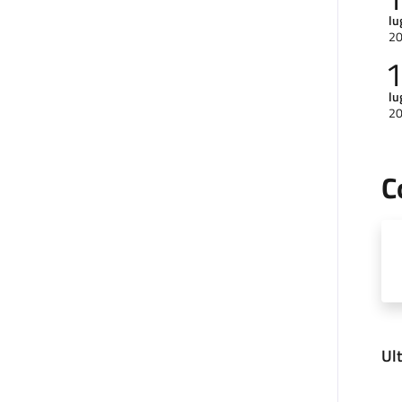
lu
2
lu
2
C
Ul