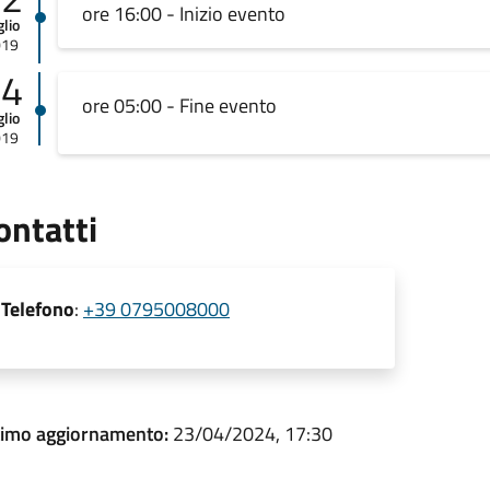
ore 16:00 - Inizio evento
glio
019
14
ore 05:00 - Fine evento
glio
019
ontatti
Telefono
:
+39 0795008000
timo aggiornamento:
23/04/2024, 17:30