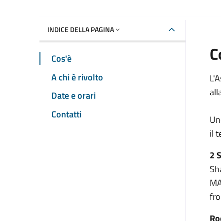
INDICE DELLA PAGINA
C
Cos'è
A chi è rivolto
L'
all
Date e orari
Contatti
Un
il 
2 
Sh
MA
fr
Ro