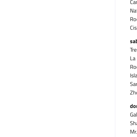
Ca
Na
Ro
Cis
sa
Tre
La
Ro
Is
Sar
Zh
do
Ga
Sh
Mr