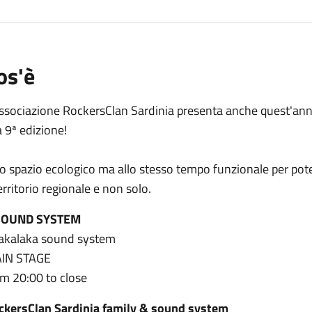
os'è
Associazione RockersClan Sardinia presenta anche quest'an
a 9ª edizione!
o spazio ecologico ma allo stesso tempo funzionale per pote
territorio regionale e non solo.
SOUND SYSTEM
akalaka sound system
IN STAGE
om 20:00 to close
ckersClan Sardinia family & sound system