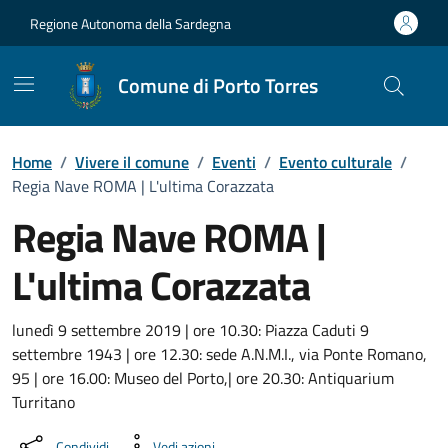
Vai ai contenuti
Vai al Footer
Regione Autonoma della Sardegna
Comune di Porto Torres
Home
/
Vivere il comune
/
Eventi
/
Evento culturale
/
Regia Nave ROMA | L'ultima Corazzata
Regia Nave ROMA |
L'ultima Corazzata
Dettaglio dell'evento
lunedì 9 settembre 2019 | ore 10.30: Piazza Caduti 9
settembre 1943 | ore 12.30: sede A.N.M.I., via Ponte Romano,
95 | ore 16.00: Museo del Porto,| ore 20.30: Antiquarium
Turritano
Condividi
Vedi azioni