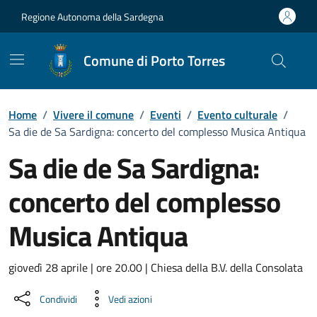
Vai ai contenuti
Vai al Footer
Regione Autonoma della Sardegna
Comune di Porto Torres
Home
/
Vivere il comune
/
Eventi
/
Evento culturale
/
Sa die de Sa Sardigna: concerto del complesso Musica Antiqua
Sa die de Sa Sardigna:
concerto del complesso
Musica Antiqua
Dettaglio dell'evento
giovedì 28 aprile | ore 20.00 | Chiesa della B.V. della Consolata
Condividi
Vedi azioni