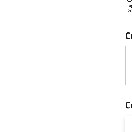
lu
2
C
C