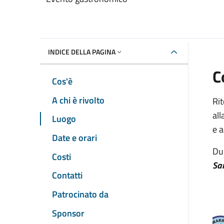
INDICE DELLA PAGINA
C
Cos'è
A chi è rivolto
Ri
all
Luogo
e 
Date e orari
Dur
Costi
Sa
Contatti
Patrocinato da
Sponsor