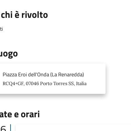
 chi è rivolto
ti
uogo
Piazza Eroi dell'Onda (La Renaredda)
RCQ4+GF, 07046 Porto Torres SS, Italia
ate e orari
06