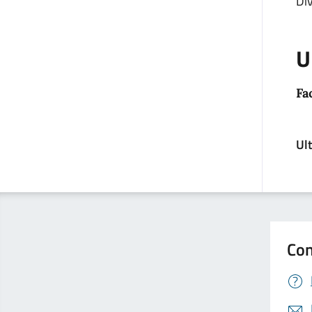
Div
U
Fa
Ul
Con