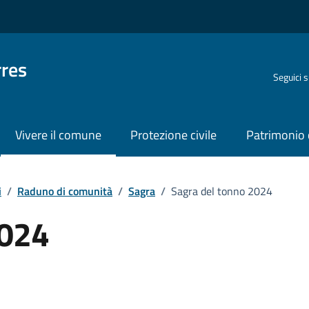
rres
Seguici 
Vivere il comune
Protezione civile
Patrimonio 
i
/
Raduno di comunità
/
Sagra
/
Sagra del tonno 2024
2024
o