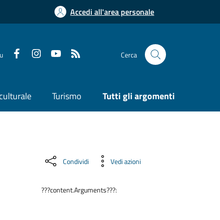
Accedi all'area personale
su
Cerca
culturale
Turismo
Tutti gli argomenti
Condividi
Vedi azioni
???content.Arguments???: