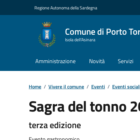
Vai ai contenuti
Vai al Footer
Regione Autonoma della Sardegna
Comune di Porto To
Isola dell’Asinara
Amministrazione
Novità
Servizi
Home
/
Vivere il comune
/
Eventi
/
Eventi social
Sagra del tonno 
Dettaglio dell'event
terza edizione
Evento gastronomico