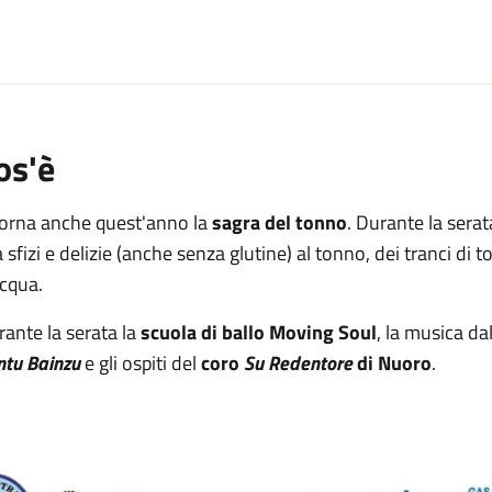
os'è
torna anche quest'anno la
sagra del tonno
. Durante la sera
a sfizi e delizie (anche senza glutine) al tonno, dei tranci di
acqua.
ante la serata la
scuola di ballo Moving Soul
, la musica da
ntu Bainzu
e gli ospiti del
coro
Su Redentore
di Nuoro
.