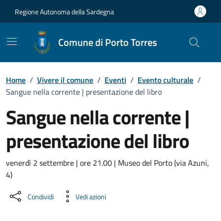
Vai ai contenuti
Vai al Footer
Regione Autonoma della Sardegna
Comune di Porto Torres
Home
/
Vivere il comune
/
Eventi
/
Evento culturale
/
Sangue nella corrente | presentazione del libro
Sangue nella corrente |
presentazione del libro
Dettaglio dell'evento
venerdì 2 settembre | ore 21.00 | Museo del Porto (via Azuni,
4)
Condividi
Vedi azioni