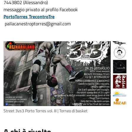
7443802 (Alessandro)
messaggio privato al profilo Facebook
PortoTorres TrecontroTre
pallacanestroptorres@gmail.com
Street 3vs3 Porto Torres vol. III | Torneo di basket
A chi è rivolto