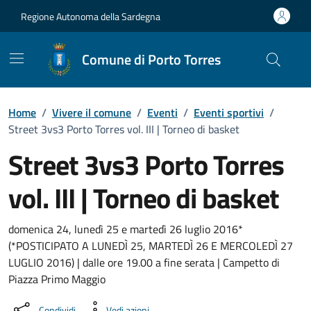
Vai ai contenuti
Vai al Footer
Regione Autonoma della Sardegna
Comune di Porto Torres
Home
/
Vivere il comune
/
Eventi
/
Eventi sportivi
/
Street 3vs3 Porto Torres vol. III | Torneo di basket
Street 3vs3 Porto Torres
vol. III | Torneo di basket
Dettaglio dell'evento
domenica 24, lunedì 25 e martedì 26 luglio 2016*
(*POSTICIPATO A LUNEDÌ 25, MARTEDÌ 26 E MERCOLEDÌ 27
LUGLIO 2016) | dalle ore 19.00 a fine serata | Campetto di
Piazza Primo Maggio
Condividi
Vedi azioni