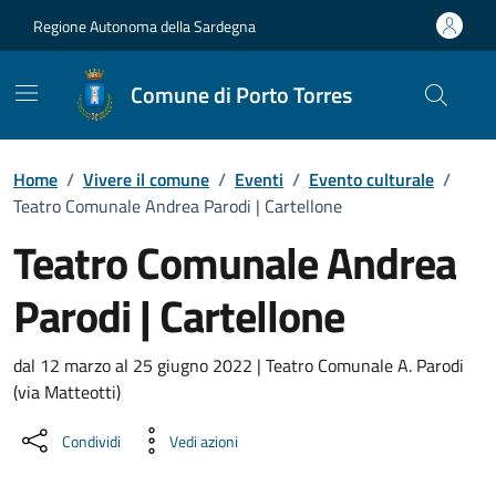
Vai ai contenuti
Vai al Footer
Regione Autonoma della Sardegna
Comune di Porto Torres
Home
/
Vivere il comune
/
Eventi
/
Evento culturale
/
Teatro Comunale Andrea Parodi | Cartellone
Teatro Comunale Andrea
Parodi | Cartellone
Dettaglio dell'evento
dal 12 marzo al 25 giugno 2022 | Teatro Comunale A. Parodi
(via Matteotti)
Condividi
Vedi azioni