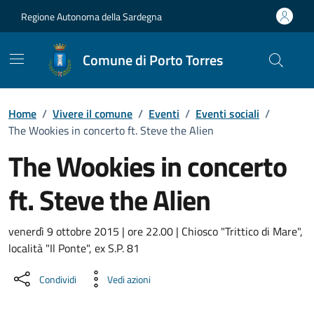
Vai ai contenuti
Vai al Footer
Regione Autonoma della Sardegna
Comune di Porto Torres
Home
/
Vivere il comune
/
Eventi
/
Eventi sociali
/
The Wookies in concerto ft. Steve the Alien
The Wookies in concerto
ft. Steve the Alien
Dettaglio dell'evento
venerdì 9 ottobre 2015 | ore 22.00 | Chiosco "Trittico di Mare",
località "Il Ponte", ex S.P. 81
Condividi
Vedi azioni