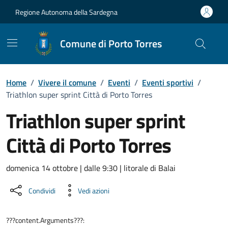
Vai ai contenuti
Vai al Footer
Regione Autonoma della Sardegna
Comune di Porto Torres
Home
/
Vivere il comune
/
Eventi
/
Eventi sportivi
/
Triathlon super sprint Città di Porto Torres
Triathlon super sprint
Città di Porto Torres
Dettaglio dell'evento
domenica 14 ottobre | dalle 9:30 | litorale di Balai
Condividi
Vedi azioni
???content.Arguments???: