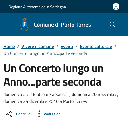
Vai ai contenuti
Vai al Footer
Regione Autonoma della Sardegna
Comune di Porto Torres
Home
/
Vivere il comune
/
Eventi
/
Evento culturale
/
Un Concerto lungo un Anno...parte seconda
Un Concerto lungo un
Anno...parte seconda
Dettaglio dell'evento
domenica 2 e 16 ottobre a Sassari, domenica 20 novembre,
domenica 24 dicembre 2016 a Porto Torres
Condividi
Vedi azioni