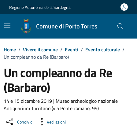
Vai ai contenuti
Vai al Footer
Regione Autonoma della Sardegna
Comune di Porto Torres
Home
/
Vivere il comune
/
Eventi
/
Evento culturale
/
Un compleanno da Re (Barbaro)
Un compleanno da Re
(Barbaro)
Dettaglio dell'evento
14 e 15 dicembre 2019 | Museo archeologico nazionale
Antiquarium Turritano (via Ponte romano, 99)
Condividi
Vedi azioni