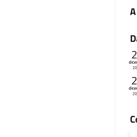
A
D
dic
2
dic
2
C