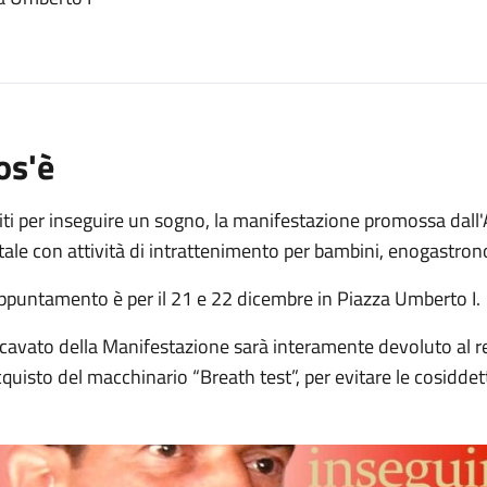
o
os'è
ti per inseguire un sogno, la manifestazione promossa dall'
ale con attività di intrattenimento per bambini, enogastrono
ppuntamento è per il 21 e 22 dicembre in Piazza Umberto I.
ricavato della Manifestazione sarà interamente devoluto al r
cquisto del macchinario “Breath test”, per evitare le cosiddet