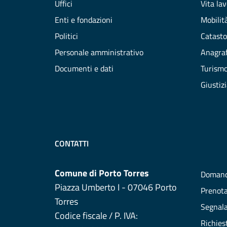
Uffici
Vita la
Enti e fondazioni
Mobilità
Politici
Catasto
Personale amministrativo
Anagraf
Documenti e dati
Turism
Giustiz
CONTATTI
Comune di Porto Torres
Domand
Piazza Umberto I - 07046 Porto
Prenot
Torres
Segnala
Codice fiscale / P. IVA:
Richies