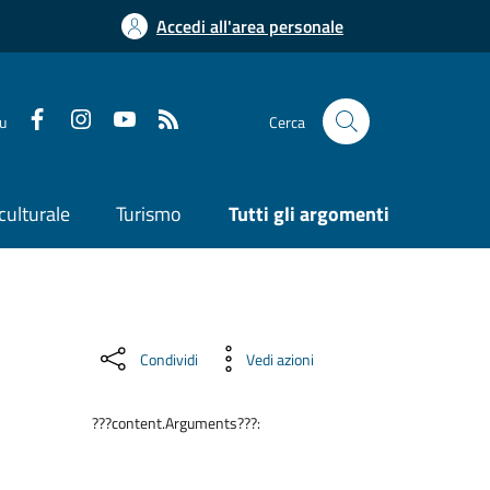
Accedi all'area personale
su
Cerca
culturale
Turismo
Tutti gli argomenti
Condividi
Vedi azioni
???content.Arguments???: