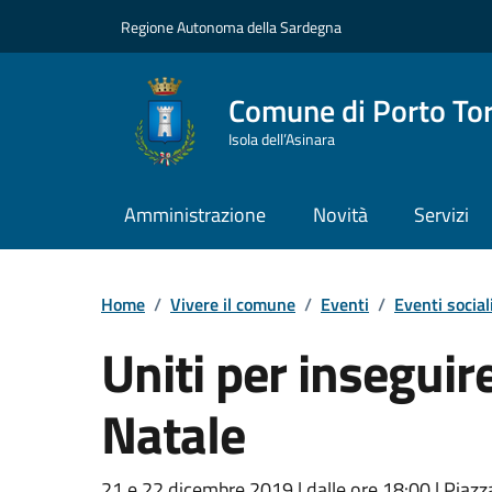
Vai ai contenuti
Vai al Footer
Regione Autonoma della Sardegna
Comune di Porto To
Isola dell’Asinara
Amministrazione
Novità
Servizi
Home
/
Vivere il comune
/
Eventi
/
Eventi social
Uniti per inseguir
Natale
21 e 22 dicembre 2019 | dalle ore 18:00 | Piaz