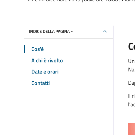
Dettaglio dell'event
INDICE DELLA PAGINA
C
Cos'è
A chi è rivolto
Uni
Nat
Date e orari
L'a
Contatti
Il 
l’a