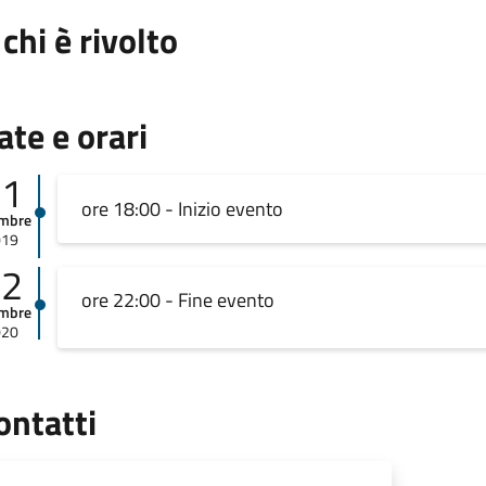
 chi è rivolto
ate e orari
21
ore 18:00 - Inizio evento
embre
019
22
ore 22:00 - Fine evento
embre
020
ontatti