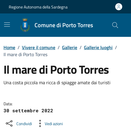
Vai ai contenuti
Vai al Footer
Regione Autonoma della Sardegna
Comune di Porto Torres
Home
/
Vivere il comune
/
Gallerie
/
Gallerie luoghi
/
Il mare di Porto Torres
Il mare di Porto Torres
Dettaglio della galleria di imma
Una costa piccola ma ricca di spiagge amate dai turisti
Data:
30 settembre 2022
Condividi
Vedi azioni