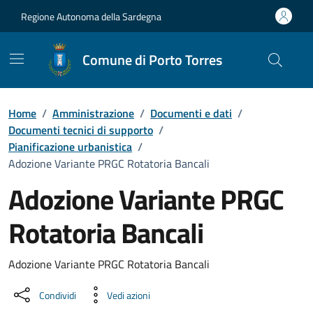
Vai ai contenuti
Vai al Footer
Regione Autonoma della Sardegna
Comune di Porto Torres
Home
/
Amministrazione
/
Documenti e dati
/
Documenti tecnici di supporto
/
Pianificazione urbanistica
/
Adozione Variante PRGC Rotatoria Bancali
Adozione Variante PRGC
Rotatoria Bancali
Dettaglio del documento
Adozione Variante PRGC Rotatoria Bancali
Condividi
Vedi azioni