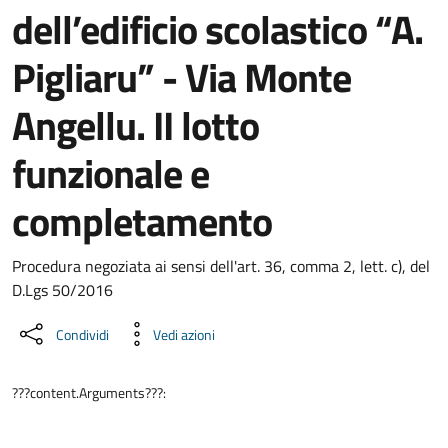
dell’edificio scolastico “A.
Pigliaru” - Via Monte
Angellu. II lotto
funzionale e
completamento
Dettaglio del documento
Procedura negoziata ai sensi dell'art. 36, comma 2, lett. c), del
D.Lgs 50/2016
Condividi
Vedi azioni
???content.Arguments???: