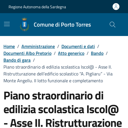
Vai ai contenuti
Vai al Footer
Regione Autonoma della Sardegna
Comune di Porto Torres
Home
/
Amministrazione
/
Documenti e dati
/
Documenti Albo Pretorio
/
Atto generico
/
Bando
/
Bando di gara
/
Piano straordinario di edilizia scolastica Iscol@ - Asse II.
Ristrutturazione dell’edificio scolastico “A. Pigliaru” - Via
Monte Angellu. II lotto funzionale e completamento
Piano straordinario di
edilizia scolastica Iscol@
- Asse II. Ristrutturazione