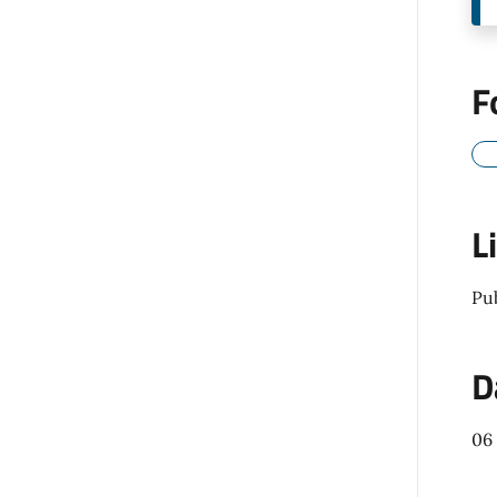
F
L
Pu
D
06