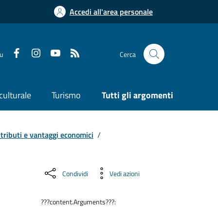
Accedi all'area personale
su
Cerca
culturale
Turismo
Tutti gli argomenti
tributi e vantaggi economici
/
Condividi
Vedi azioni
???content.Arguments???: