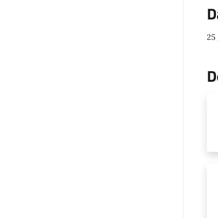
D
25
D