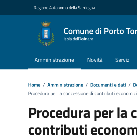
Vai ai contenuti
Vai al Footer
Regione Autonoma della Sardegna
Comune di Porto To
Isola dell’Asinara
Amministrazione
Novità
Servizi
Home
/
Amministrazione
/
Documenti e dati
/
D
Procedura per la concessione di contributi economic
Procedura per la 
contributi econom