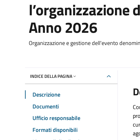
l’organizzazione 
Anno 2026
Dettaglio del documento
Organizzazione e gestione dell'evento denomi
INDICE DELLA PAGINA
D
Descrizione
Documenti
C
o
pro
Ufficio responsabile
cu
Formati disponibili
ag