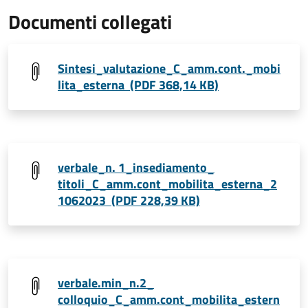
Documenti collegati
Sintesi_valutazione_C_amm.cont._mobi
lita_esterna (PDF 368,14 KB)
verbale_n. 1_insediamento_
titoli_C_amm.cont_mobilita_esterna_2
1062023 (PDF 228,39 KB)
verbale.min_n.2_
colloquio_C_amm.cont_mobilita_estern