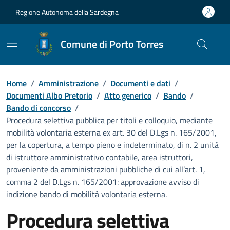
Vai ai contenuti
Vai al Footer
Regione Autonoma della Sardegna
Comune di Porto Torres
Home
/
Amministrazione
/
Documenti e dati
/
Documenti Albo Pretorio
/
Atto generico
/
Bando
/
Bando di concorso
/
Procedura selettiva pubblica per titoli e colloquio, mediante
mobilità volontaria esterna ex art. 30 del D.Lgs n. 165/2001,
per la copertura, a tempo pieno e indeterminato, di n. 2 unità
di istruttore amministrativo contabile, area istruttori,
proveniente da amministrazioni pubbliche di cui all’art. 1,
comma 2 del D.Lgs n. 165/2001: approvazione avviso di
indizione bando di mobilità volontaria esterna.
Procedura selettiva