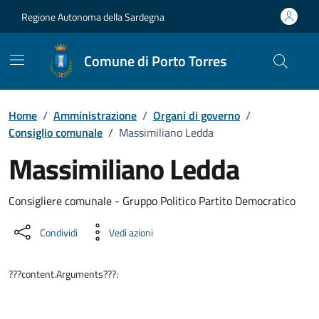
Vai ai contenuti
Vai al Footer
Regione Autonoma della Sardegna
Comune di Porto Torres
Home
/
Amministrazione
/
Organi di governo
/
Consiglio comunale
/
Massimiliano Ledda
Massimiliano Ledda
Dettaglio della persona
Consigliere comunale - Gruppo Politico Partito Democratico
Condividi
Vedi azioni
???content.Arguments???: