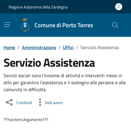
Vai ai contenuti
Vai al Footer
Regione Autonoma della Sardegna
Comune di Porto Torres
Home
/
Amministrazione
/
Uffici
/
Servizio Assistenza
Servizio Assistenza
Dettaglio dell'unità organizzati
Servizi sociali sono l'insieme di attività e interventi messi in
atto per garantire l'assistenza e il sostegno alle persone e alle
comunità in difficoltà.
Condividi
Vedi azioni
???content.Arguments???: