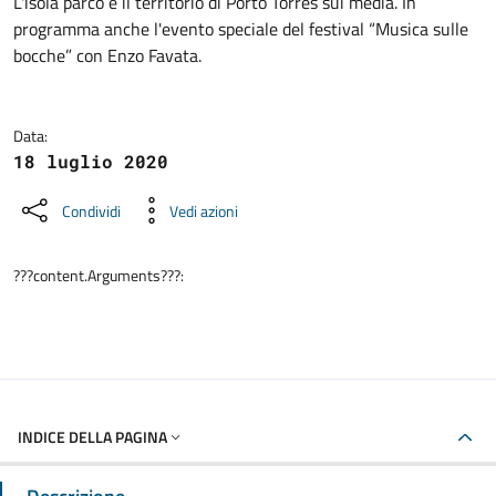
Dettagli della notizia
L'isola parco e il territorio di Porto Torres sui media. In
programma anche l'evento speciale del festival “Musica sulle
bocche” con Enzo Favata.
Data:
18 luglio 2020
Condividi
Vedi azioni
???content.Arguments???:
INDICE DELLA PAGINA