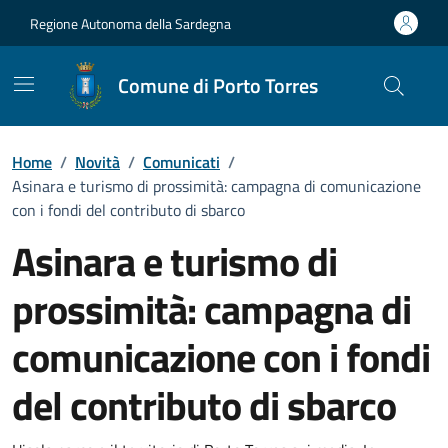
Vai ai contenuti
Vai al Footer
Regione Autonoma della Sardegna
Comune di Porto Torres
Home
/
Novità
/
Comunicati
/
Asinara e turismo di prossimità: campagna di comunicazione
con i fondi del contributo di sbarco
Asinara e turismo di
prossimità: campagna di
comunicazione con i fondi
del contributo di sbarco