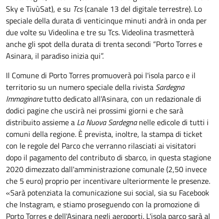
Sky e TivùSat), e su
Tcs
(canale 13 del digitale terrestre). Lo
speciale della durata di venticinque minuti andrà in onda per
due volte su Videolina e tre su Tcs. Videolina trasmetterà
anche gli spot della durata di trenta secondi “Porto Torres e
Asinara, il paradiso inizia qui”.
Il Comune di Porto Torres promuoverà poi l'isola parco e il
territorio su un numero speciale della rivista
Sardegna
Immaginare
tutto dedicato all’Asinara, con un redazionale di
dodici pagine che uscirà nei prossimi giorni e che sarà
distribuito assieme a
La Nuova Sardegna
nelle edicole di tutti i
comuni della regione. È prevista, inoltre, la stampa di ticket
con le regole del Parco che verranno rilasciati ai visitatori
dopo il pagamento del contributo di sbarco, in questa stagione
2020 dimezzato dall'amministrazione comunale (2,50 invece
che 5 euro) proprio per incentivare ulteriormente le presenze.
«Sarà potenziata la comunicazione sui social, sia su Facebook
che Instagram, e stiamo proseguendo con la promozione di
Porto Torres e dell'Asinara negli aeroporti. L'isola parco sarà al