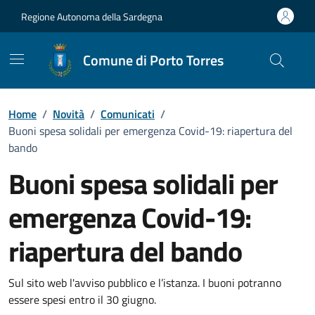
Vai ai contenuti
Vai al Footer
Regione Autonoma della Sardegna
Comune di Porto Torres
Home
/
Novità
/
Comunicati
/
Buoni spesa solidali per emergenza Covid-19: riapertura del
bando
Buoni spesa solidali per
emergenza Covid-19:
riapertura del bando
Dettagli della notizia
Sul sito web l'avviso pubblico e l’istanza. I buoni potranno
essere spesi entro il 30 giugno.