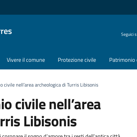
rres
Seguici 
Vivere il comune
Protezione civile
Patrimonio 
 civile nell’area archeologica di Turris Libisonis
o civile nell’area
rris Libisonis
coronare il sogno d’amore tra i resti dell’antica città