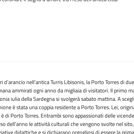
ri d’arancio nell’antica Turris Libisonis, la Porto Torres di du
ana ammirati ogni anno da migliaia di visitatori. Il primo matr
onia iulia della Sardegna si svolgerà sabato mattina. A scegl
nione è stata una coppia residente a Porto Torres. Lei, origina
 è di Porto Torres. Entrambi sono appassionati delle vicen
so dell’anno le attività culturali che vengono svolte nel sito
ziative didattiche e si dichiarano orgogliosi di essere la pri