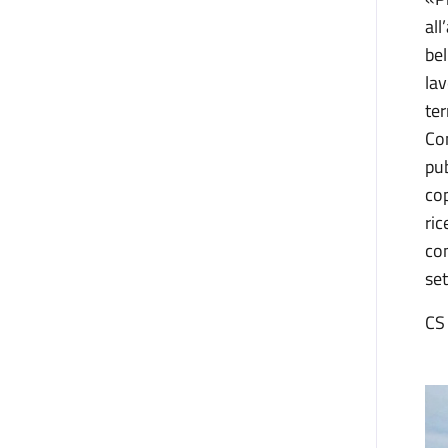
all
bel
lav
ter
Com
pub
cop
ric
con
set
CS