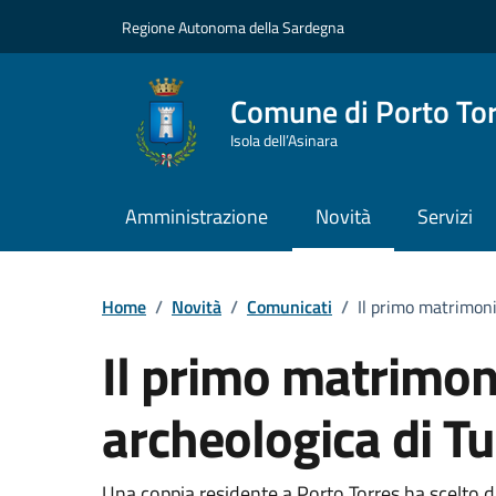
Vai ai contenuti
Vai al Footer
Regione Autonoma della Sardegna
Comune di Porto To
Isola dell’Asinara
Amministrazione
Novità
Servizi
Home
/
Novità
/
Comunicati
/
Il primo matrimonio
Il primo matrimoni
archeologica di Tu
Una coppia residente a Porto Torres ha scelto di 