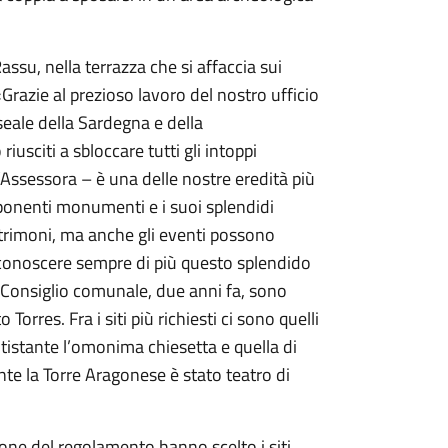
ssu, nella terrazza che si affaccia sui
Grazie al prezioso lavoro del nostro ufficio
seale della Sardegna e della
usciti a sbloccare tutti gli intoppi
 l’Assessora – è una delle nostre eredità più
imponenti monumenti e i suoi splendidi
trimoni, ma anche gli eventi possono
r conoscere sempre di più questo splendido
 Consiglio comunale, due anni fa, sono
 Torres. Fra i siti più richiesti ci sono quelli
ntistante l’omonima chiesetta e quella di
nte la Torre Aragonese è stato teatro di
one del regolamento hanno scelto i siti