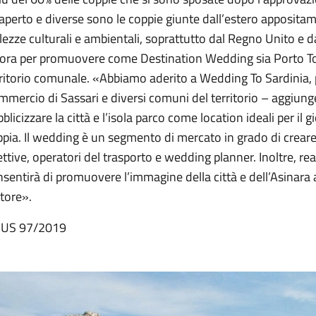
’aperto e diverse sono le coppie giunte dall’estero apposita
lezze culturali e ambientali, soprattutto dal Regno Unito e d
ora per promuovere come Destination Wedding sia Porto Torr
ritorio comunale. «Abbiamo aderito a Wedding To Sardinia, 
mercio di Sassari e diversi comuni del territorio – aggiung
blicizzare la città e l’isola parco come location ideali per il 
pia. Il wedding è un segmento di mercato in grado di creare in
ettive, operatori del trasporto e wedding planner. Inoltre, re
sentirà di promuovere l’immagine della città e dell’Asinara a
tore».
 US 97/2019