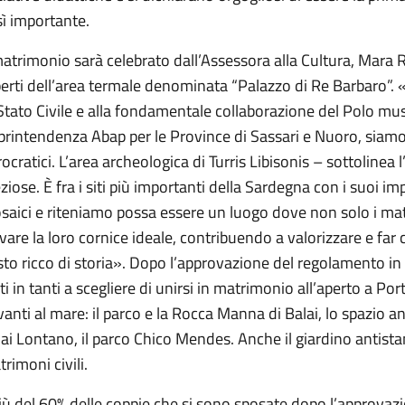
ì importante.
matrimonio sarà celebrato dall’Assessora alla Cultura, Mara Ra
erti dell’area termale denominata “Palazzo di Re Barbaro”. «
Stato Civile e alla fondamentale collaborazione del Polo mu
rintendenza Abap per le Province di Sassari e Nuoro, siamo ri
ocratici. L’area archeologica di Turris Libisonis – sottolinea
ziose. È fra i siti più importanti della Sardegna con i suoi 
saici e riteniamo possa essere un luogo dove non solo i ma
vare la loro cornice ideale, contribuendo a valorizzare e fa
to ricco di storia». Dopo l’approvazione del regolamento in
ti in tanti a scegliere di unirsi in matrimonio all’aperto a Porto
anti al mare: il parco e la Rocca Manna di Balai, lo spazio a
ai Lontano, il parco Chico Mendes. Anche il giardino antista
rimoni civili.
ù del 60% delle coppie che si sono sposate dopo l’approvazi