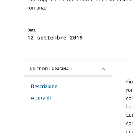
Dettagli della notizia
romana.
Data:
12 settembre 2019
INDICE DELLA PAGINA
Fio
Descrizione
rom
A cura di
col
l’u
Lui
cor
ini