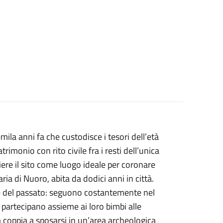
emila anni fa che custodisce i tesori dell’età
imonio con rito civile fra i resti dell’unica
iere il sito come luogo ideale per coronare
ria di Nuoro, abita da dodici anni in città.
de del passato: seguono costantemente nel
, partecipano assieme ai loro bimbi alle
ma coppia a sposarsi in un’area archeologica