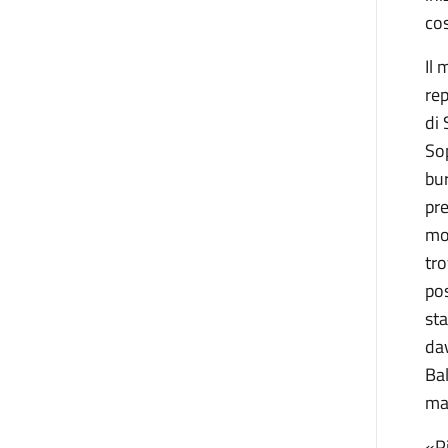
cos
Il 
rep
di 
Sop
bur
pre
mo
tro
pos
sta
dav
Bal
mat
«Pi