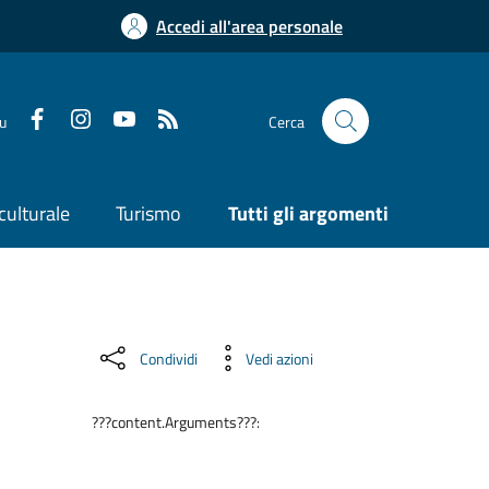
Accedi all'area personale
su
Cerca
culturale
Turismo
Tutti gli argomenti
Condividi
Vedi azioni
???content.Arguments???: