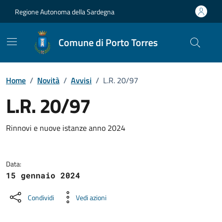
Vai ai contenuti
Vai al Footer
Regione Autonoma della Sardegna
Comune di Porto Torres
Home
/
Novità
/
Avvisi
/
L.R. 20/97
L.R. 20/97
Dettagli della notizia
Rinnovi e nuove istanze anno 2024
Data:
15 gennaio 2024
Condividi
Vedi azioni