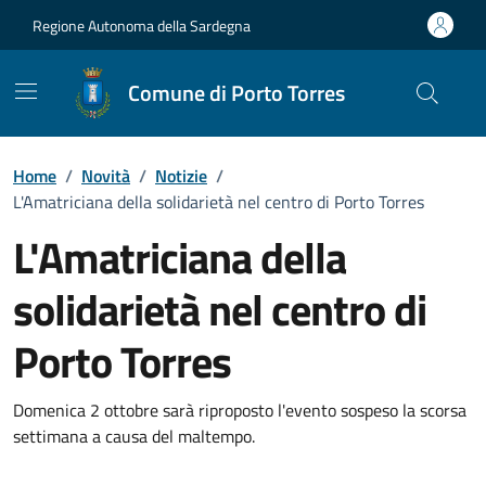
Vai ai contenuti
Vai al Footer
Regione Autonoma della Sardegna
Comune di Porto Torres
Home
/
Novità
/
Notizie
/
L'Amatriciana della solidarietà nel centro di Porto Torres
L'Amatriciana della
solidarietà nel centro di
Porto Torres
Dettagli della notizia
Domenica 2 ottobre sarà riproposto l'evento sospeso la scorsa
settimana a causa del maltempo.