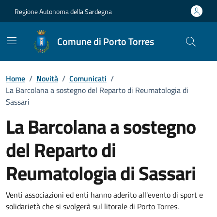
Vai ai contenuti
Vai al Footer
Regione Autonoma della Sardegna
Comune di Porto Torres
Home
/
Novità
/
Comunicati
/
La Barcolana a sostegno del Reparto di Reumatologia di
Sassari
La Barcolana a sostegno
del Reparto di
Reumatologia di Sassari
Dettagli della notizia
Venti associazioni ed enti hanno aderito all'evento di sport e
solidarietà che si svolgerà sul litorale di Porto Torres.