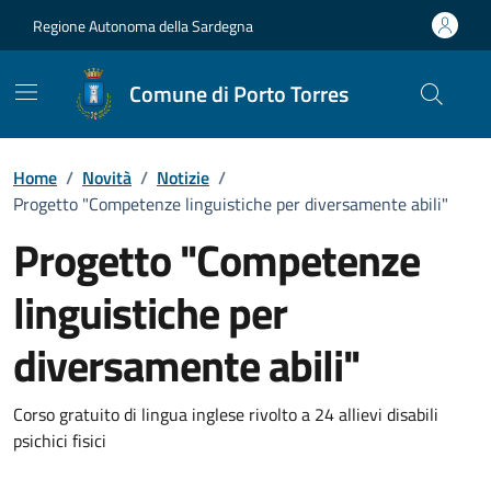
Vai ai contenuti
Vai al Footer
Regione Autonoma della Sardegna
Comune di Porto Torres
Home
/
Novità
/
Notizie
/
Progetto "Competenze linguistiche per diversamente abili"
Progetto "Competenze
linguistiche per
diversamente abili"
Dettagli della notizia
Corso gratuito di lingua inglese rivolto a 24 allievi disabili
psichici fisici