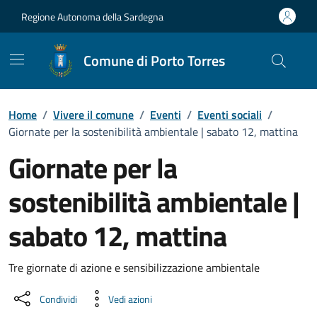
Vai ai contenuti
Vai al Footer
Regione Autonoma della Sardegna
Comune di Porto Torres
Home
/
Vivere il comune
/
Eventi
/
Eventi sociali
/
Giornate per la sostenibilità ambientale | sabato 12, mattina
Giornate per la
sostenibilità ambientale |
sabato 12, mattina
Dettaglio dell'evento
Tre giornate di azione e sensibilizzazione ambientale
Condividi
Vedi azioni