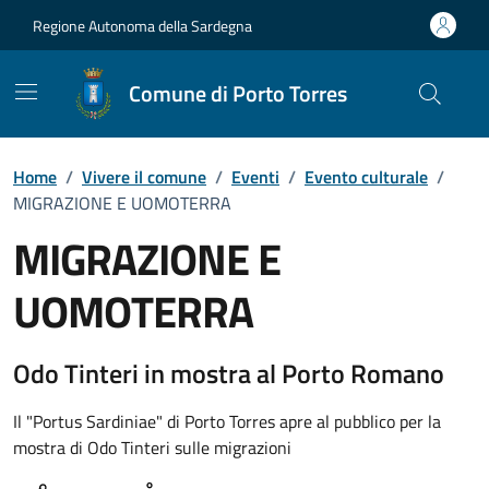
Vai ai contenuti
Vai al Footer
Regione Autonoma della Sardegna
Comune di Porto Torres
Home
/
Vivere il comune
/
Eventi
/
Evento culturale
/
MIGRAZIONE E UOMOTERRA
MIGRAZIONE E
UOMOTERRA
Dettaglio dell'evento
Odo Tinteri in mostra al Porto Romano
Il "Portus Sardiniae" di Porto Torres apre al pubblico per la
mostra di Odo Tinteri sulle migrazioni