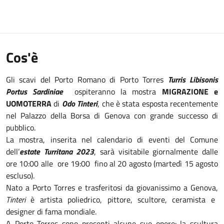
Cos'è
Gli scavi del Porto Romano di Porto Torres
Turris Libisonis
Portus Sardiniae
ospiteranno la mostra
MIGRAZIONE e
UOMOTERRA
di
Odo Tinteri
, che è stata esposta recentemente
nel Palazzo della Borsa di Genova con grande successo di
pubblico.
La mostra, inserita nel calendario di eventi del Comune
dell’
estate Turritana 2023
, sarà visitabile giornalmente dalle
ore 10:00 alle ore 19:00 fino al 20 agosto (martedì 15 agosto
escluso).
Nato a Porto Torres e trasferitosi da giovanissimo a Genova,
Tinteri
è artista poliedrico, pittore, scultore, ceramista e
designer di fama mondiale.
A Porto Torres sono presenti alcune sue opere: la scultura