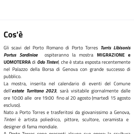
Cos'è
Gli scavi del Porto Romano di Porto Torres
Turris Libisonis
Portus Sardiniae
ospiteranno la mostra
MIGRAZIONE e
UOMOTERRA
di
Odo Tinteri
, che è stata esposta recentemente
nel Palazzo della Borsa di Genova con grande successo di
pubblico.
La mostra, inserita nel calendario di eventi del Comune
dell’
estate Turritana 2023
, sarà visitabile giornalmente dalle
ore 10:00 alle ore 19:00 fino al 20 agosto (martedì 15 agosto
escluso).
Nato a Porto Torres e trasferitosi da giovanissimo a Genova,
Tinteri
è artista poliedrico, pittore, scultore, ceramista e
designer di fama mondiale.
A Porto Torres sono presenti alcune sue opere: la scultura