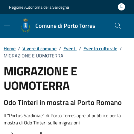
Vai ai contenuti
Vai al Footer
Regione Autonoma della Sardegna
Comune di Porto Torres
Home
/
Vivere il comune
/
Eventi
/
Evento culturale
/
MIGRAZIONE E UOMOTERRA
MIGRAZIONE E
UOMOTERRA
Dettaglio dell'evento
Odo Tinteri in mostra al Porto Romano
Il "Portus Sardiniae" di Porto Torres apre al pubblico per la
mostra di Odo Tinteri sulle migrazioni