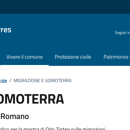
rres
Seguici 
Vivere il comune
Protezione civile
Patrimonio 
rale
/
MIGRAZIONE E UOMOTERRA
UOMOTERRA
o
to Romano
blico per la mostra di Odo Tinteri sulle migrazioni