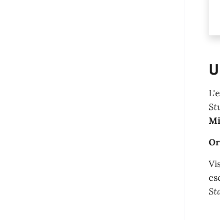
U
L'
St
Mi
Or
Vi
es
St