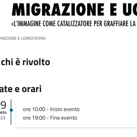
GRAZIONE E UOMOTERRA
 chi è rivolto
ate e orari
09
ore 10:00 - Inizio evento
osto
ore 19:00 - Fine evento
023