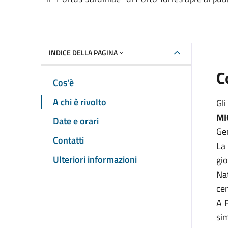
INDICE DELLA PAGINA
C
Cos'è
A chi è rivolto
Gl
MI
Date e orari
Ge
Contatti
La
Ulteriori informazioni
gio
Na
ce
A P
sim