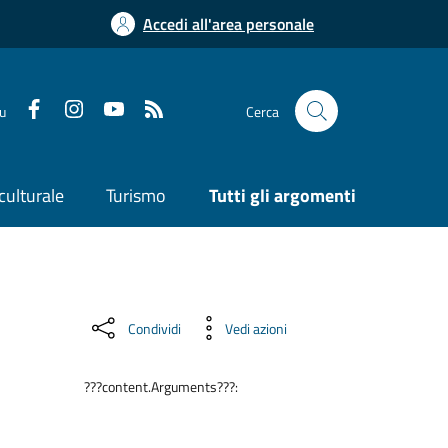
Accedi all'area personale
su
Cerca
culturale
Turismo
Tutti gli argomenti
Condividi
Vedi azioni
???content.Arguments???: