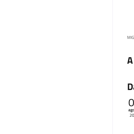
MI
A
D
ag
2