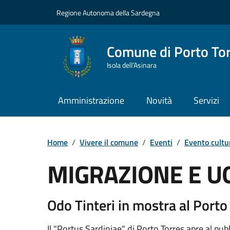
Vai ai contenuti
Vai al Footer
Regione Autonoma della Sardegna
Comune di Porto To
Isola dell’Asinara
Amministrazione
Novità
Servizi
Home
/
Vivere il comune
/
Eventi
/
Evento cultu
MIGRAZIONE E 
Dettaglio dell'event
Odo Tinteri in mostra al Por
Il "Portus Sardiniae" di Porto Torres apre al pub