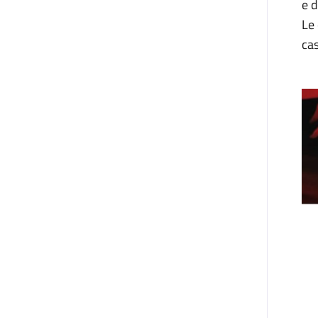
e d
Le
cas