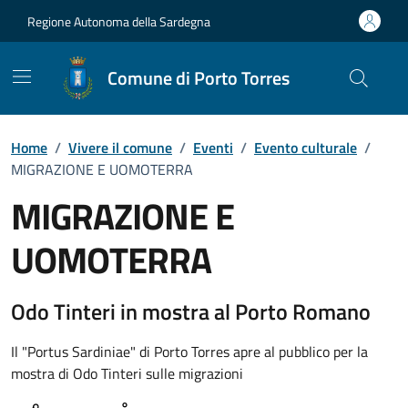
Vai ai contenuti
Vai al Footer
Regione Autonoma della Sardegna
Comune di Porto Torres
Home
/
Vivere il comune
/
Eventi
/
Evento culturale
/
MIGRAZIONE E UOMOTERRA
MIGRAZIONE E
UOMOTERRA
Dettaglio dell'evento
Odo Tinteri in mostra al Porto Romano
Il "Portus Sardiniae" di Porto Torres apre al pubblico per la
mostra di Odo Tinteri sulle migrazioni