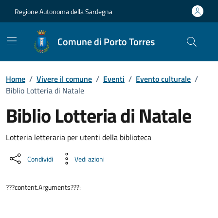
Vai ai contenuti
Vai al Footer
Regione Autonoma della Sardegna
Comune di Porto Torres
Home
/
Vivere il comune
/
Eventi
/
Evento culturale
/
Biblio Lotteria di Natale
Biblio Lotteria di Natale
Dettaglio dell'evento
Lotteria letteraria per utenti della biblioteca
Condividi
Vedi azioni
???content.Arguments???: