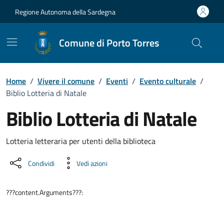
Vai ai contenuti
Vai al Footer
Regione Autonoma della Sardegna
Comune di Porto Torres
Home
/
Vivere il comune
/
Eventi
/
Evento culturale
/
Biblio Lotteria di Natale
Biblio Lotteria di Natale
Dettaglio dell'evento
Lotteria letteraria per utenti della biblioteca
Condividi
Vedi azioni
???content.Arguments???: