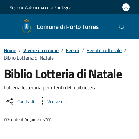
Vai ai contenuti
Vai al Footer
Regione Autonoma della Sardegna
Comune di Porto Torres
Home
/
Vivere il comune
/
Eventi
/
Evento culturale
/
Biblio Lotteria di Natale
Biblio Lotteria di Natale
Dettaglio dell'evento
Lotteria letteraria per utenti della biblioteca
Condividi
Vedi azioni
???content.Arguments???: