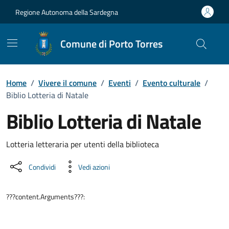
Vai ai contenuti
Vai al Footer
Regione Autonoma della Sardegna
Comune di Porto Torres
Home
/
Vivere il comune
/
Eventi
/
Evento culturale
/
Biblio Lotteria di Natale
Biblio Lotteria di Natale
Dettaglio dell'evento
Lotteria letteraria per utenti della biblioteca
Condividi
Vedi azioni
???content.Arguments???: